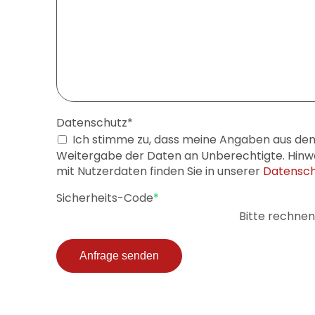
Pflichtfeld
Datenschutz
*
Ich stimme zu, dass meine Angaben aus dem
Weitergabe der Daten an Unberechtigte. Hinweis
mit Nutzerdaten finden Sie in unserer
Datensch
Pflichtfeld
Sicherheits-Code
*
Bitte rechnen 
Anfrage senden