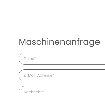
Maschinenanfrage
Firma
Pflichtfeld
E-
Mail
*
Pflichtfeld
Ihre
Fragen
/
Nachricht
*