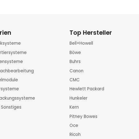
rien
Top Hersteller
ucksysteme
Bell+Howell
rtiersysteme
Böwe
rtensysteme
Buhrs
Nachbearbeitung
Canon
zelmodule
CMC
ersysteme
Hewlett Packard
packungssysteme
Hunkeler
 Sonstiges
Kern
Pitney Bowes
Oce
Ricoh