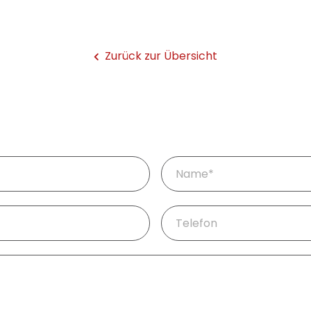
Zurück zur Übersicht
Pflichtfeld
Name
*
Telefon