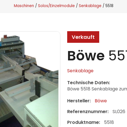
Maschinen
Solos/Einzelmodule
Senkablage
5518
Verkauft
Böwe
55
Senkablage
Technische Daten:
Böwe 5518 Senkablage zum
Hersteller:
Böwe
Referenznummer:
SL026
Produktname:
5518