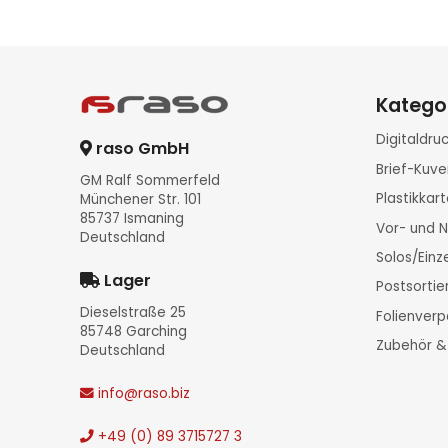
Katego
Digitaldr
raso GmbH
Brief-Kuve
GM Ralf Sommerfeld
Plastikka
Münchener Str. 101
85737 Ismaning
Vor- und 
Deutschland
Solos/Ein
Lager
Postsorti
Dieselstraße 25
Folienver
85748 Garching
Zubehör &
Deutschland
info
@raso.biz
+49 (0) 89 3715727 3