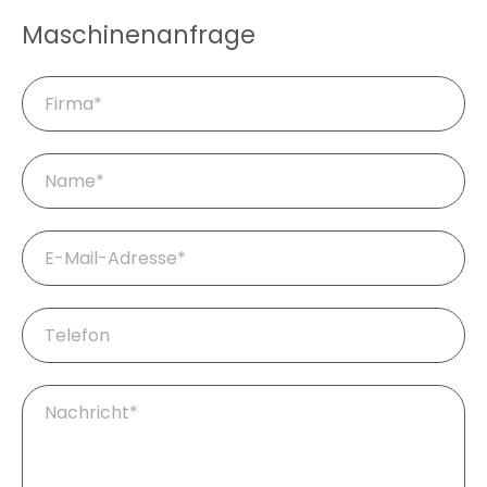
Maschinenanfrage
Firma
Pflichtfeld
Name
*
Pflichtfeld
E-
Mail
*
Telefon
Pflichtfeld
Ihre
Fragen
/
Nachricht
*