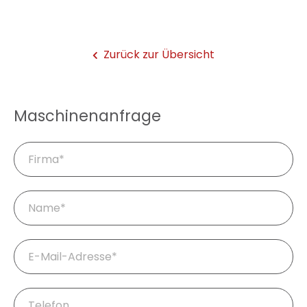
Zurück zur Übersicht
Maschinenanfrage
Firma
Pflichtfeld
Name
*
Pflichtfeld
E-
Mail
*
Telefon