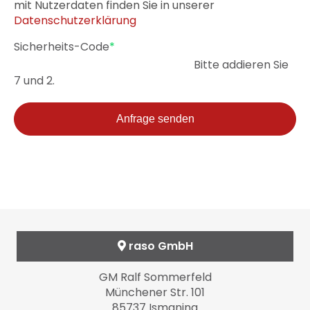
mit Nutzerdaten finden Sie in unserer
Datenschutzerklärung
Pflichtfeld
Sicherheits-Code
*
Bitte addieren Sie
7 und 2.
Anfrage senden
raso GmbH
GM Ralf Sommerfeld
Münchener Str. 101
85737 Ismaning