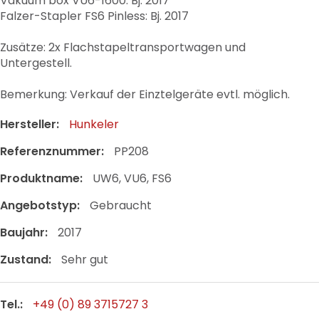
Vakuum box VU6-1600: Bj. 2017
Falzer-Stapler FS6 Pinless: Bj. 2017
Zusätze: 2x Flachstapeltransportwagen und
Untergestell.
Bemerkung: Verkauf der Einztelgeräte evtl. möglich.
Hersteller:
Hunkeler
Referenznummer:
PP208
Produktname:
UW6, VU6, FS6
Angebotstyp:
Gebraucht
Baujahr:
2017
Zustand:
Sehr gut
Tel.:
+49 (0) 89 3715727 3