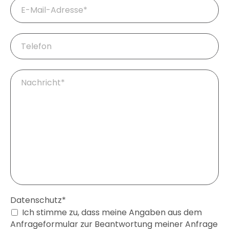
Pflichtfeld
E-
Mail
*
Telefon
Pflichtfeld
Ihre
Fragen
/
Nachricht
*
Pflichtfeld
Datenschutz
*
Ich stimme zu, dass meine Angaben aus dem
Anfrageformular zur Beantwortung meiner Anfrage