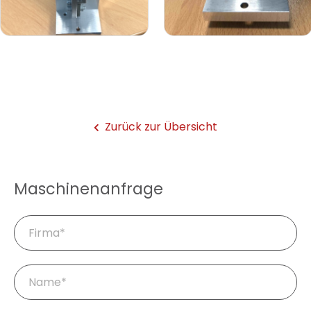
Zurück zur Übersicht
Maschinenanfrage
Firma
Pflichtfeld
Name
*