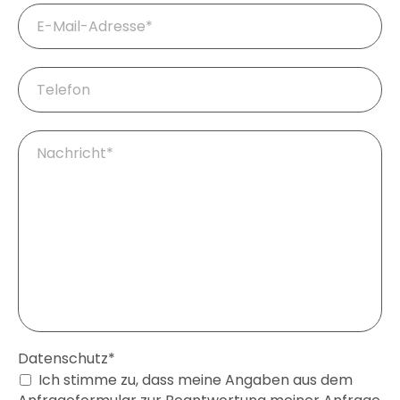
Pflichtfeld
E-
Mail
*
Telefon
Pflichtfeld
Ihre
Fragen
/
Nachricht
*
Pflichtfeld
Datenschutz
*
Ich stimme zu, dass meine Angaben aus dem