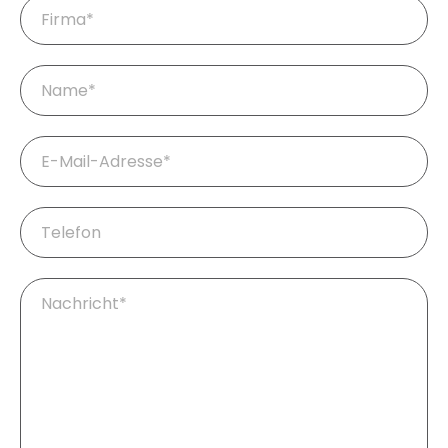
Firma
Pflichtfeld
Name
*
Pflichtfeld
E-
Mail
*
Telefon
Pflichtfeld
Ihre
Fragen
/
Nachricht
*