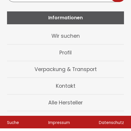
Adresse
Informationen
Navigation
Wir suchen
überspringen
Profil
Verpackung & Transport
Kontakt
Alle Hersteller
Navigation
Suche
Impressum
Datenschutz
überspringen