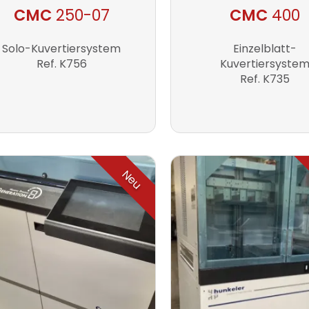
CMC
250-07
CMC
400
Solo-Kuvertiersystem
Einzelblatt-
Ref. K756
Kuvertiersyste
Ref. K735
Neu