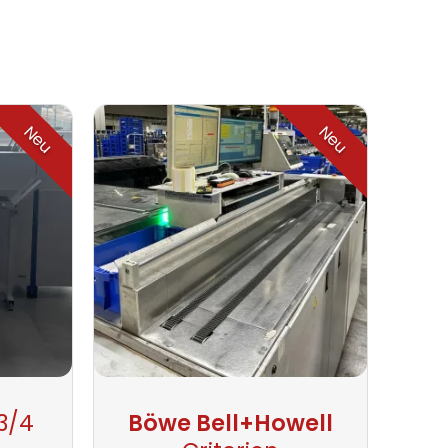
Neu
Neu
3/4
Böwe Bell+Howell