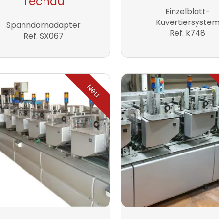
Tecnau
Einzelblatt-
Kuvertiersyste
Spanndornadapter
Ref. k748
Ref. SX067
Neu