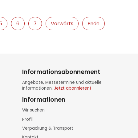
5
6
7
Vorwärts
Ende
Informationsabonnement
Angebote, Messetermine und aktuelle
Informationen.
Jetzt abonnieren!
Informationen
Navigation
Wir suchen
überspringen
Profil
Verpackung & Transport
Kontakt