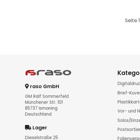
Seite 
Katego
Digitaldr
raso GmbH
Brief-Kuve
GM Ralf Sommerfeld
Plastikka
Münchener Str. 101
85737 Ismaning
Vor- und 
Deutschland
Solos/Ein
Lager
Postsorti
Dieselstraße 25
Folienver