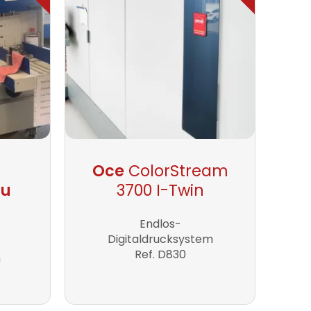
Oce
ColorStream
au
3700 I-Twin
Endlos-
Digitaldrucksystem
Ref. D830
m