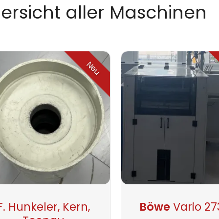
ersicht aller Maschinen
Neu
F. Hunkeler, Kern,
Böwe
Vario 27