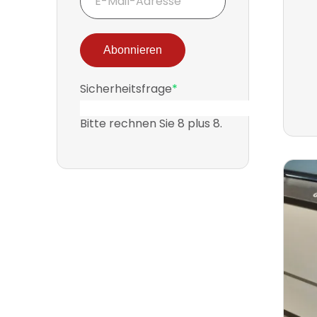
Mail-
Adresse
Abonnieren
Pflichtfeld
Sicherheitsfrage
*
Bitte rechnen Sie 8 plus 8.