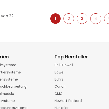
1 von 22
1
2
3
4
rien
Top Hersteller
ucksysteme
Bell+Howell
rtiersysteme
Böwe
rtensysteme
Buhrs
Nachbearbeitung
Canon
zelmodule
CMC
ersysteme
Hewlett Packard
packungssysteme
Hunkeler