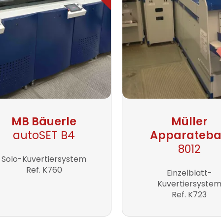
MB Bäuerle
Müller
autoSET B4
Apparateb
8012
Solo-Kuvertiersystem
Ref. K760
Einzelblatt-
Kuvertiersyste
Ref. K723