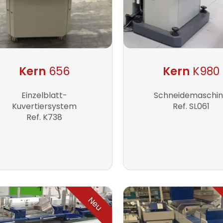
Kern
656
Kern
K980
Einzelblatt-
Schneidemaschi
Kuvertiersystem
Ref. SL061
Ref. K738
Neu