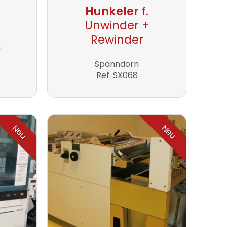
Hunkeler
f.
Unwinder +
Rewinder
m
Spanndorn
Ref. SX068
Neu
Neu