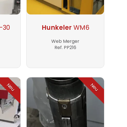
-30
Hunkeler
WM6
Web Merger
Ref. PP216
Neu
Neu