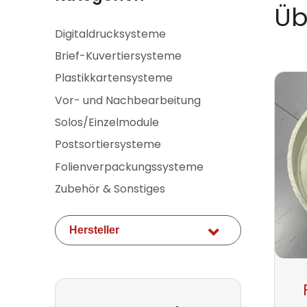
Üb
Navigation
Digitaldrucksysteme
überspringen
Brief-Kuvertiersysteme
Plastikkartensysteme
Vor- und Nachbearbeitung
Solos/Einzelmodule
Postsortiersysteme
Folienverpackungssysteme
Zubehör & Sonstiges
Vorhandene
Hersteller
Felder