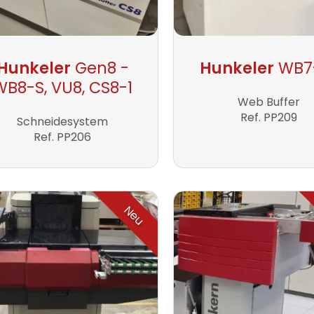
Hunkeler
Gen8 -
Hunkeler
WB7
WB8-S, VU8, CS8-1
Web Buffer
Ref. PP209
Schneidesystem
Ref. PP206
Neu