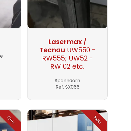
Lasermax /
Tecnau
UW550 -
ne
RW555; UW52 -
RW102 etc.
Spanndorn
Ref. SX066
Neu
Neu