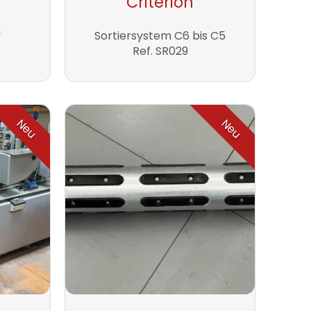
Criterion
m
Sortiersystem C6 bis C5
Ref. SR029
Neu
Neu